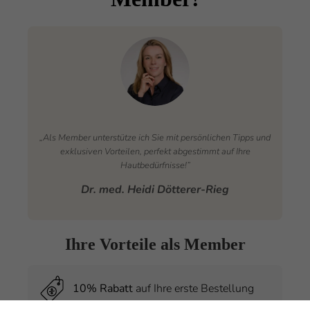
„Als Member unterstütze ich Sie mit persönlichen Tipps und
exklusiven Vorteilen, perfekt abgestimmt auf Ihre
Hautbedürfnisse!”
Dr. med. Heidi Dötterer-Rieg
Ihre Vorteile als Member
10% Rabatt
auf Ihre erste Bestellung