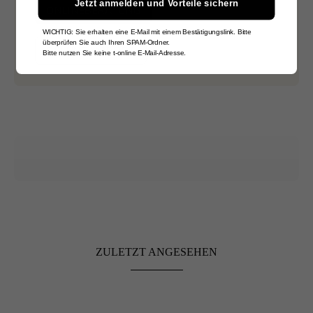
Jetzt anmelden und Vorteile sichern
ONLINEBERATUNG
WICHTIG: Sie erhalten eine E-Mail mit einem Bestätigungslink. Bitte
überprüfen Sie auch Ihren SPAM-Ordner.
BEI UNS VORORT
Bitte nutzen Sie keine t-online E-Mail-Adresse.
ZULETZT ANGESEHEN