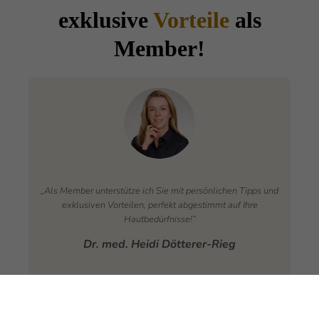
exklusive
Vorteile
als
Member!
„Als Member unterstütze ich Sie mit persönlichen Tipps und
exklusiven Vorteilen, perfekt abgestimmt auf Ihre
Hautbedürfnisse!”
Dr. med. Heidi Dötterer-Rieg
Ihre Vorteile als Member