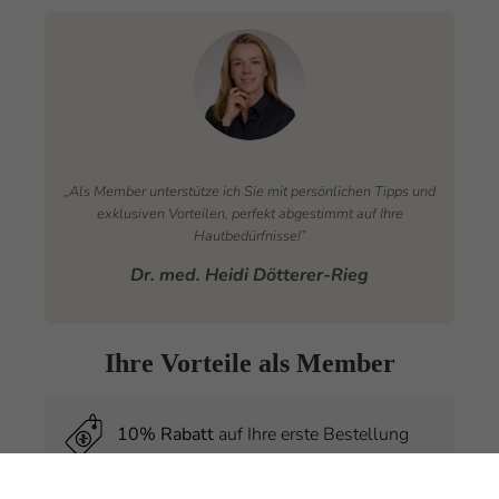
„Als Member unterstütze ich Sie mit persönlichen Tipps und
exklusiven Vorteilen, perfekt abgestimmt auf Ihre
Hautbedürfnisse!”
Dr. med. Heidi Dötterer-Rieg
Ihre Vorteile als Member
10% Rabatt
auf Ihre erste Bestellung