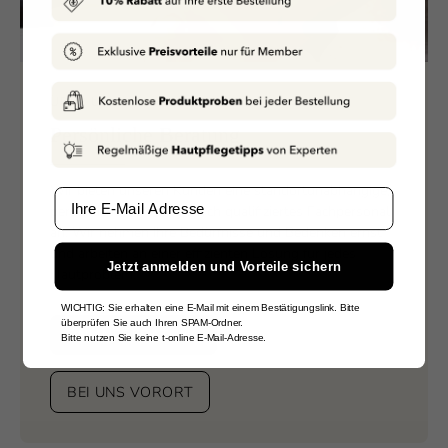
ÜBER UNS
Persönliche Beratung
Wir bieten unseren Kunden eine standortunabhängige,
Email
persönliche Beratung durch qualifiziertes Fachpersonal
an. Wir nehmen Ihre Bedürfnisse und Bedenken ernst
und arbeiten an einer effizienten Lösung für jedes
Jetzt anmelden und Vorteile sichern
Hautproblem.
WICHTIG: Sie erhalten eine E-Mail mit einem Bestätigungslink. Bitte
überprüfen Sie auch Ihren SPAM-Ordner.
ONLINEBERATUNG
Bitte nutzen Sie keine t-online E-Mail-Adresse.
BEI UNS VORORT