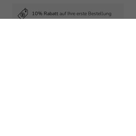
10% Rabatt
auf Ihre erste Bestellung
Exklusive
Preisvorteile
nur für Member
Kostenlose
Produktproben
bei jeder
Bestellung
Regelmäßige
Hautpflegetipps
von
Experten
Email