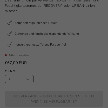
Das Tune it nicht pur verwenden, sondern mit den Seren und
Feuchtigkeitscremes der RECOVERY- oder URBAN-Linien
mischen.
Körperfett regulierendes Extrakt
Glättende und feuchtigkeitsspendende Wirkung
Konservierungsstoffe-und Parabenfrei
Artikel ist vergriffen
€67,00 EUR
MENGE
1
AUSVERKAUFT - BENACHRICHTIGEN SIE MICH,
WENN ES VERFÜGBAR IST