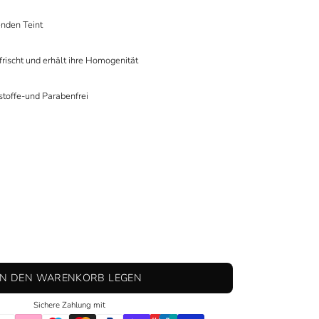
enden Teint
frischt und erhält ihre Homogenität
stoffe-und Parabenfrei
IN DEN WARENKORB LEGEN
Sichere Zahlung mit