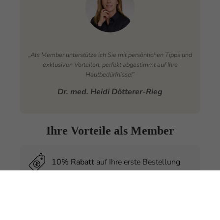
„Als Member unterstütze ich Sie mit persönlichen Tipps und
exklusiven Vorteilen, perfekt abgestimmt auf Ihre
Hautbedürfnisse!”
Dr. med. Heidi Dötterer-Rieg
Ihre Vorteile als Member
10% Rabatt
auf Ihre erste Bestellung
Exklusive
Preisvorteile
nur für Member