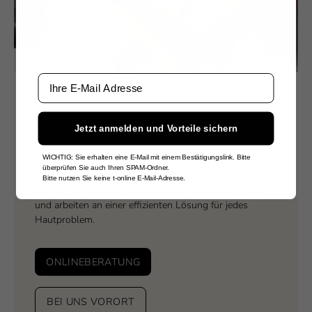
Email
ÜBER UNS
Persönliche Beratung
Jetzt anmelden und Vorteile sichern
WICHTIG: Sie erhalten eine E-Mail mit einem Bestätigungslink. Bitte
Wir bieten unseren Kunden eine standortunabhängige,
überprüfen Sie auch Ihren SPAM-Ordner.
persönliche Beratung durch qualifiziertes Fachpersonal
Bitte nutzen Sie keine t-online E-Mail-Adresse.
an. Wir nehmen Ihre Bedürfnisse und Bedenken ernst
und arbeiten an einer effizienten Lösung für jedes
Hautproblem.
ONLINEBERATUNG
BEI UNS VORORT