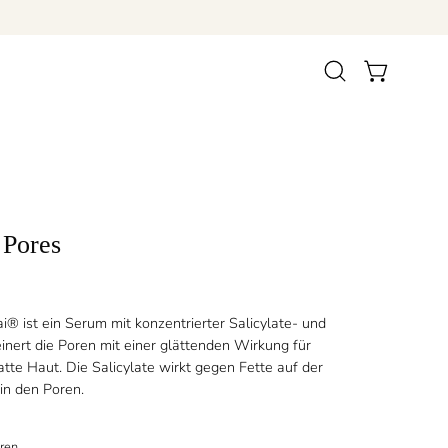
Suchleiste
WARENKORB 
öffnen
 Pores
i® ist ein Serum mit konzentrierter Salicylate- und
inert die Poren mit einer glättenden Wirkung für
atte Haut. Die Salicylate wirkt gegen Fette auf der
in den Poren.
oren