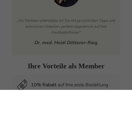
„Als Member unterstütze ich Sie mit persönlichen Tipps und
exklusiven Vorteilen, perfekt abgestimmt auf Ihre
Hautbedürfnisse!”
Dr. med. Heidi Dötterer-Rieg
Ihre Vorteile als Member
10% Rabatt
auf Ihre erste Bestellung
Exklusive
Preisvorteile
nur für Member