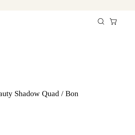
Suchleiste
WARENKORB 
öffnen
auty Shadow Quad / Bon