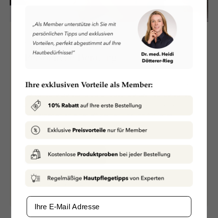
ÜBER UNS
Persönliche Beratung
Wir bieten unseren Kunden eine standortunabhängige,
persönliche Beratung durch qualifiziertes Fachpersonal
an. Wir nehmen Ihre Bedürfnisse und Bedenken ernst
und arbeiten an einer effizienten Lösung für jedes
Hautproblem.
ONLINEBERATUNG
BEI UNS VORORT
Email