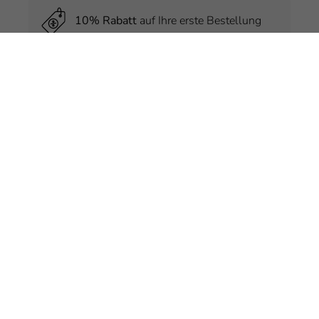
10% Rabatt
auf Ihre erste Bestellung
Exklusive
Preisvorteile
nur für Member
Kostenlose
Produktproben
bei jeder
Bestellung
Regelmäßige
Hautpflegetipps
von
Experten
Email