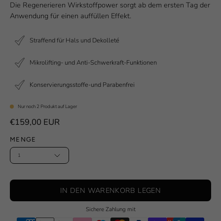
Die Regenerieren Wirkstoffpower sorgt ab dem ersten Tag der
Anwendung für einen auffüllen Effekt.
Straffend für Hals und Dekolleté
Mikrolifting- und Anti-Schwerkraft-Funktionen
Konservierungsstoffe-und Parabenfrei
Nur noch
2
Produkt auf Lager
€159,00 EUR
MENGE
1
IN DEN WARENKORB LEGEN
Sichere Zahlung mit