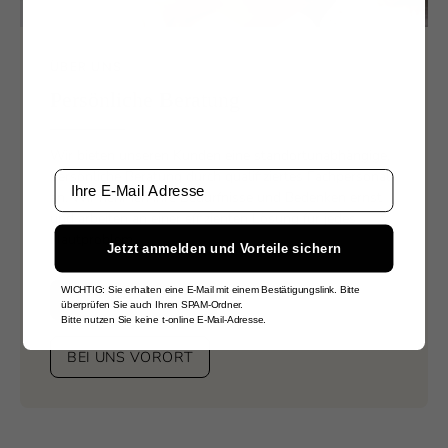
ÜBER UNS
Persönliche Beratung
Wir bieten unseren Kunden eine standortunabhängige,
persönliche Beratung durch qualifiziertes Fachpersonal
Email
an. Wir nehmen Ihre Bedürfnisse und Bedenken ernst
und arbeiten an einer effizienten Lösung für jedes
Hautproblem.
Jetzt anmelden und Vorteile sichern
WICHTIG: Sie erhalten eine E-Mail mit einem Bestätigungslink. Bitte
ONLINEBERATUNG
überprüfen Sie auch Ihren SPAM-Ordner.
Bitte nutzen Sie keine t-online E-Mail-Adresse.
BEI UNS VORORT