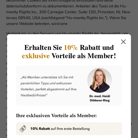
bestimmter Cookies auf Ihrem Endgerät einzuholen und diese
datenschutzkonform zu dokumentieren. Anbieter des Tools ist die Hu-
manity Rights Inc., 300 Carnegie Center, Suite 150, Princeton, NJ, New
Jersey 08540, USA (nachfolgend "Hu-manity Rights Inc."). Wenn Sie
unsere Website betreten, wird eine
Verbindung zu den Servern von Hu-manity Rights Inc. hergestellt, um
Ihre Einwilligungen und sonstigen Erklärungen zur Cookie-Nutzung
Erhalten Sie
10%
Rabatt und
einzuholen. Anschließend speichert Hu-manity Rights Inc. einen Cookie
in Ihrem Browser, um Ihnen die erteilten Einwilligungen bzw. deren
exklusive
Vorteile als Member!
Widerruf zuordnen zu können. Die so erfassten Daten werden
gespeichert, bis Sie uns zur Löschung auffordern, den Cookie von Hu-
manity Rights Inc. selbst löschen oder der Zweck für die
Datenspeicherung entfällt. Zwingende gesetzliche
Aufbewahrungspflichten bleiben unberührt. Der Einsatz von Cookie
Notice & Compliance for GDPR erfolgt, um die gesetzlich
vorgeschriebenen Einwilligungen für den Einsatz von Cookies
einzuholen. Rechtsgrundlage hierfür ist Art. 6 Abs. 1 lit. c DSGVO.
Auftragsverarbeitung
Wir haben einen Vertrag über Auftragsverarbeitung (AVV) mit dem
oben genannten Anbieter geschlossen. Hierbei handelt es sich um einen
datenschutzrechtlich vorgeschriebenen Vertrag, der gewährleistet,
dass dieser die personenbezogenen Daten unserer Websitebesucher