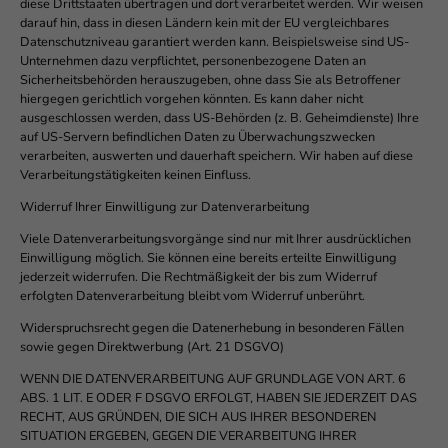
diese Drittstaaten übertragen und dort verarbeitet werden. Wir weisen
darauf hin, dass in diesen Ländern kein mit der EU vergleichbares
Datenschutzniveau garantiert werden kann. Beispielsweise sind US-
Unternehmen dazu verpflichtet, personenbezogene Daten an
Sicherheitsbehörden herauszugeben, ohne dass Sie als Betroffener
hiergegen gerichtlich vorgehen könnten. Es kann daher nicht
ausgeschlossen werden, dass US-Behörden (z. B. Geheimdienste) Ihre
auf US-Servern befindlichen Daten zu Überwachungszwecken
verarbeiten, auswerten und dauerhaft speichern. Wir haben auf diese
Verarbeitungstätigkeiten keinen Einfluss.
Widerruf Ihrer Einwilligung zur Datenverarbeitung
Viele Datenverarbeitungsvorgänge sind nur mit Ihrer ausdrücklichen
Einwilligung möglich. Sie können eine bereits erteilte Einwilligung
jederzeit widerrufen. Die Rechtmäßigkeit der bis zum Widerruf
erfolgten Datenverarbeitung bleibt vom Widerruf unberührt.
Widerspruchsrecht gegen die Datenerhebung in besonderen Fällen
sowie gegen Direktwerbung (Art. 21 DSGVO)
WENN DIE DATENVERARBEITUNG AUF GRUNDLAGE VON ART. 6
ABS. 1 LIT. E ODER F DSGVO ERFOLGT, HABEN SIE JEDERZEIT DAS
RECHT, AUS GRÜNDEN, DIE SICH AUS IHRER BESONDEREN
SITUATION ERGEBEN, GEGEN DIE VERARBEITUNG IHRER