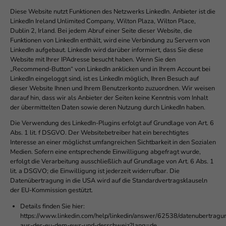
Diese Website nutzt Funktionen des Netzwerks LinkedIn. Anbieter ist die
LinkedIn Ireland Unlimited Company, Wilton Plaza, Wilton Place,
Dublin 2, Irland. Bei jedem Abruf einer Seite dieser Website, die
Funktionen von LinkedIn enthält, wird eine Verbindung zu Servern von
LinkedIn aufgebaut. LinkedIn wird darüber informiert, dass Sie diese
Website mit Ihrer IPAdresse besucht haben. Wenn Sie den
„Recommend-Button“ von LinkedIn anklicken und in Ihrem Account bei
LinkedIn eingeloggt sind, ist es LinkedIn möglich, Ihren Besuch auf
dieser Website Ihnen und Ihrem Benutzerkonto zuzuordnen. Wir weisen
darauf hin, dass wir als Anbieter der Seiten keine Kenntnis vom Inhalt
der übermittelten Daten sowie deren Nutzung durch LinkedIn haben.
Die Verwendung des LinkedIn-Plugins erfolgt auf Grundlage von Art. 6
Abs. 1 lit. f DSGVO. Der Websitebetreiber hat ein berechtigtes
Interesse an einer möglichst umfangreichen Sichtbarkeit in den Sozialen
Medien. Sofern eine entsprechende Einwilligung abgefragt wurde,
erfolgt die Verarbeitung ausschließlich auf Grundlage von Art. 6 Abs. 1
lit. a DSGVO; die Einwilligung ist jederzeit widerrufbar. Die
Datenübertragung in die USA wird auf die Standardvertragsklauseln
der EU-Kommission gestützt.
Details finden Sie hier:
https://www.linkedin.com/help/linkedin/answer/62538/datenubertragu
aus-der-eu-dem-ewr-und-derschweiz?lang=de