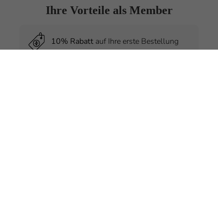
Ihre Vorteile als Member
10% Rabatt
auf Ihre erste Bestellung
Exklusive
Preisvorteile
nur für Member
Kostenlose
Produktproben
bei jeder
Bestellung
Regelmäßige
Hautpflegetipps
von
Experten