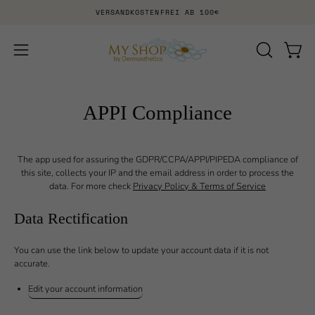
Inhalt
VERSANDKOSTENFREI AB 100€
überspringen
SUCHLEI
Waren
Navigationsmenü
ÖFFNEN
öffnen
APPI Compliance
The app used for assuring the GDPR/CCPA/APPI/PIPEDA compliance of
this site, collects your IP and the email address in order to process the
data. For more check
Privacy Policy & Terms of Service
Data Rectification
You can use the link below to update your account data if it is not
accurate.
Edit your account information