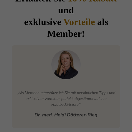
und
exklusive
Vorteile
als
Member!
„Als Member unterstütze ich Sie mit persönlichen Tipps und
exklusiven Vorteilen, perfekt abgestimmt auf Ihre
Hautbedürfnisse!”
Dr. med. Heidi Dötterer-Rieg