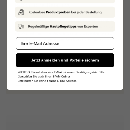
Persönliche Beratung
Wir bieten unseren Kunden eine standortunabhängige,
persönliche Beratung durch qualifiziertes Fachpersonal
an. Wir nehmen Ihre Bedürfnisse und Bedenken ernst
und arbeiten an einer effizienten Lösung für jedes
Email
Hautproblem.
Jetzt anmelden und Vorteile sichern
ONLINEBERATUNG
WICHTIG: Sie erhalten eine E-Mail mit einem Bestätigungslink. Bitte
überprüfen Sie auch Ihren SPAM-Ordner.
BEI UNS VORORT
Bitte nutzen Sie keine t-online E-Mail-Adresse.