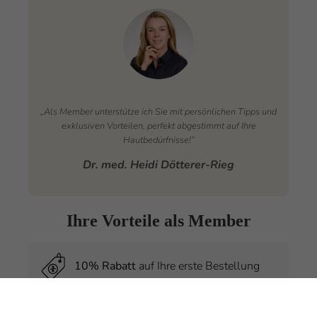
„Als Member unterstütze ich Sie mit persönlichen Tipps und
exklusiven Vorteilen, perfekt abgestimmt auf Ihre
Hautbedürfnisse!”
Dr. med. Heidi Dötterer-Rieg
Ihre Vorteile als Member
10% Rabatt
auf Ihre erste Bestellung