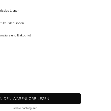
rissige Lippen
truktur der Lippen
onsäure und Bakuchiol
IN DEN WARENKORB LEGEN
Sichere Zahlung mit