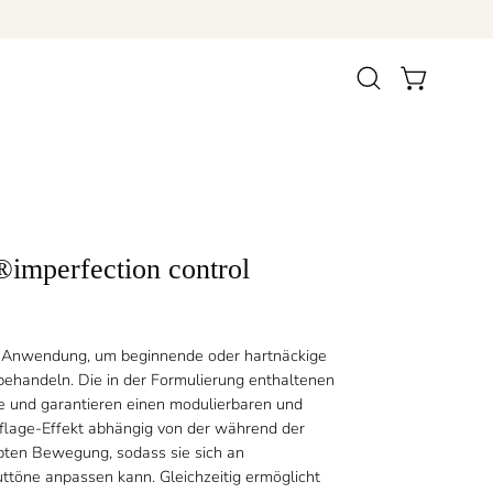
Suchleiste
WARENKORB 
öffnen
®imperfection control
n Anwendung, um beginnende oder hartnäckige
ehandeln. Die in der Formulierung enthaltenen
e und garantieren einen modulierbaren und
lage-Effekt abhängig von der während der
en Bewegung, sodass sie sich an
ttöne anpassen kann. Gleichzeitig ermöglicht