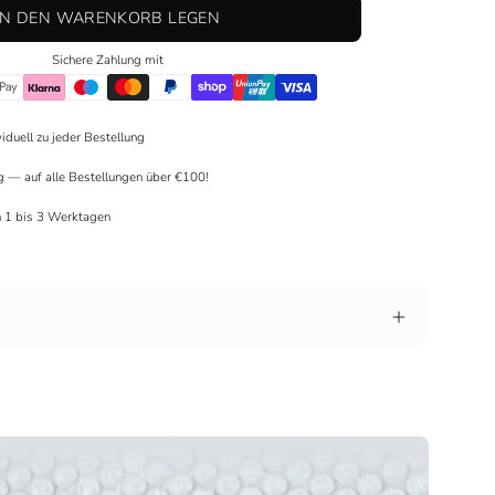
IN DEN WARENKORB LEGEN
Sichere Zahlung mit
viduell zu jeder Bestellung
g — auf alle Bestellungen über €100!
in 1 bis 3 Werktagen