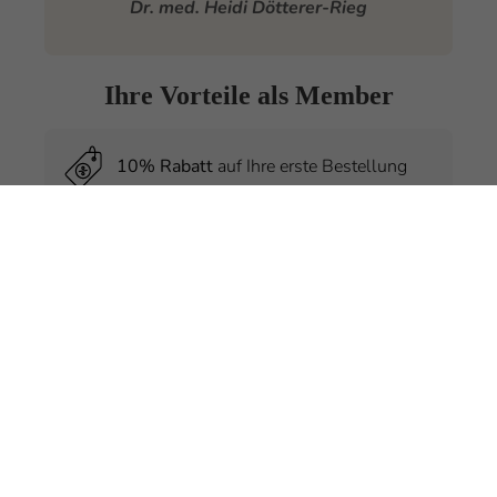
Dr. med. Heidi Dötterer-Rieg
Ihre Vorteile als Member
10% Rabatt
auf Ihre erste Bestellung
Exklusive
Preisvorteile
nur für Member
Kostenlose
Produktproben
bei jeder
Bestellung
Regelmäßige
Hautpflegetipps
von
Experten