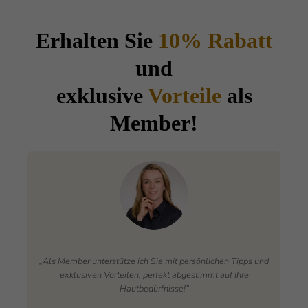
Erhalten Sie
10% Rabatt
und
exklusive
Vorteile
als
Member!
„Als Member unterstütze ich Sie mit persönlichen Tipps und
exklusiven Vorteilen, perfekt abgestimmt auf Ihre
Hautbedürfnisse!”