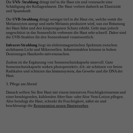
Die
UVA- Strahlung
dringt tief in die Haut ein und verursacht eine
Schädigung der Kollagenfasern. Die Haut verliert dadurch an Elastizität
und Spannkraft.
Die
UVB-Strahlung
dringt weniger tief in die Haut ein, welche somit die
Melanozyten anregt und mehr Melanin produziert wird, was zur Bräunung
der Haut führt und den körpereigenen Schutz erhöht. Geht man jedoch
ungeschützt in das Sonnenlicht verbrennt die Haut sehr schnell. Daher sind
die UVB-Strahlen für den Sonnenbrand verantwortlich.
Infrarot-Strahlung
liegt im elektromagnetischen Spektrum zwischen
sichtbarem Licht und Mikrowellen. Infrarotstrahlen können in hohen
Dosierungen Hautkrebs mitverursachen.
Zudem ist die Ergänzung von Sonnenschutzkapseln sinnvoll. Gute
Sonnenschutzkapseln wirken photoprotektiv, d.h. sie schützen vor freien
Radikalen und schützen das Immunsystem, das Gewebe und die DNA der
Haut.
3. Pflege am Abend
Danach sollten Sie Ihre Haut mit einem intensiven Feuchtigkeitsserum und
einer beruhigenden, kühlenden After-Sun- oder Aloe Vera-Lotion pflegen.
Aloe beruhigt die Haut, schenkt ihr Feuchtigkeit, nährt sie und
beschleunigt die
Regeneration neuen Hautgewebes
.