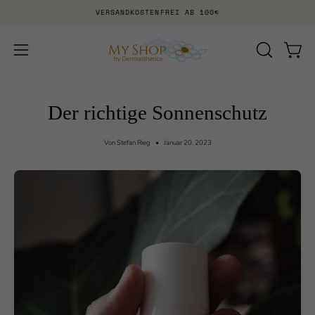
Inhalt
VERSANDKOSTENFREI AB 100€
überspringen
SUCHLEI
Waren
Navigationsmenü
ÖFFNEN
öffnen
Der richtige Sonnenschutz
Von Stefan Rieg
Januar 20, 2023